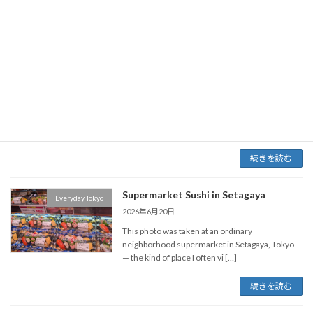
続きを読む
Sankeien Garden: A Quiet Japanese
Gardens & Quiet Places
Garden Near Tokyo
2026年6月20日
Sankeien Garden. Yokohama. Sankeien Garden
in Yokohama city (Kanagawa prefecture) is one
of the beautiful gard […]
続きを読む
Supermarket Sushi in Setagaya
Everyday Tokyo
2026年6月20日
This photo was taken at an ordinary
neighborhood supermarket in Setagaya, Tokyo
— the kind of place I often vi […]
続きを読む