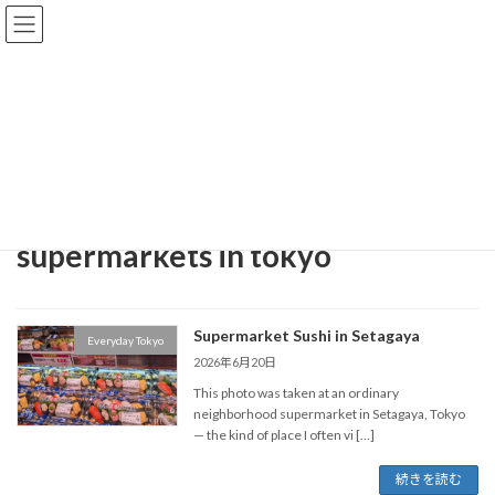
コ
ナ
Zen Walks Japan
ン
ビ
テ
ゲ
ン
ー
ツ
シ
Walk Notes
へ
ョ
ス
ン
キ
に
ッ
移
Home
Walk Notes
supermarkets in tokyo
プ
動
supermarkets in tokyo
Supermarket Sushi in Setagaya
Everyday Tokyo
2026年6月20日
This photo was taken at an ordinary
neighborhood supermarket in Setagaya, Tokyo
— the kind of place I often vi […]
続きを読む